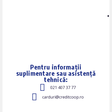
Pentru informații
suplimentare sau asistență
tehnică:
021 407 37 77
carduri@creditcoop.ro