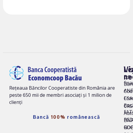
Vi
Le
ne
Edu
fina
Ban
Rețeaua Băncilor Cooperatiste din România are
AN
Coo
peste 650 mii de membri asociați și 1 milion de
Eco
CSA
clienți
Bac
CRS 
FAT
Auto
Bancă
100%
românească
FG
BNR
ROC
GD