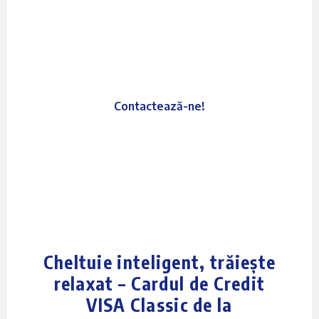
VISA Classic
Cardul care ține pasul cu
tine. Controlezi cheltuielile.
Oriunde. Oricând
Contactează-ne!
Cheltuie inteligent, trăiește
relaxat – Cardul de Credit
VISA Classic de la