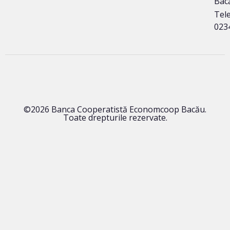
Bac
Tele
023
©2026 Banca Cooperatistă Economcoop Bacău.
Toate drepturile rezervate.