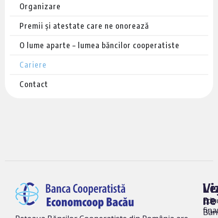
Organizare
Premii și atestate care ne onorează
O lume aparte – lumea băncilor cooperatiste
Cariere
Contact
Vi
Le
ne
Edu
fina
Ban