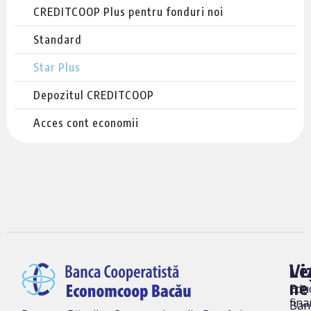
CREDITCOOP Plus pentru fonduri noi
Standard
Star Plus
Depozitul CREDITCOOP
Acces cont economii
Vi
Le
ne
Edu
fina
Ban