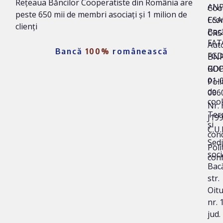
Rețeaua Băncilor Cooperatiste din România are
AN
Coo
peste 650 mii de membri asociați și 1 milion de
Eco
CSA
clienți
Bac
CRS 
FAT
Auto
Bancă
100%
românească
FG
BNR
ROC
GD
01-
Poli
de
006
coo
Nr. 
Ter
J19
și
C.U.
cond
Sedi
Poli
soci
conf
Bac
str.
Oit
nr. 1
jud.