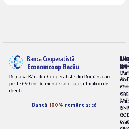
Vi
Le
ne
Edu
fina
Ban
Rețeaua Băncilor Cooperatiste din România are
AN
Coo
peste 650 mii de membri asociați și 1 milion de
Eco
CSA
clienți
Bac
CRS 
FAT
Auto
Bancă
100%
românească
FG
BNR
ROC
GD
01-
Poli
de
006