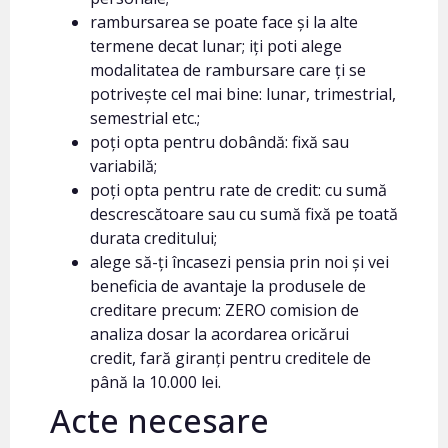
rambursarea se poate face și la alte
termene decat lunar; iți poti alege
modalitatea de rambursare care ți se
potrivește cel mai bine: lunar, trimestrial,
semestrial etc.;
poți opta pentru dobândă: fixă sau
variabilă;
poți opta pentru rate de credit: cu sumă
descrescătoare sau cu sumă fixă pe toată
durata creditului;
alege să-ți încasezi pensia prin noi și vei
beneficia de avantaje la produsele de
creditare precum: ZERO comision de
analiza dosar la acordarea oricărui
credit, fară giranți pentru creditele de
până la 10.000 lei.
Acte necesare