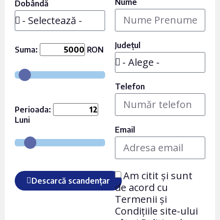
Nume
Dobândă
Județul
Suma:
RON
Telefon
Perioada:
Luni
Email
Am citit și sunt
Descarcă scandențar
de acord cu
Termenii și
Condițiile site-ului